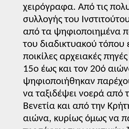
χειρόγραφα. Από τις πολυ
συλλογής του Ινστιτούτ
από τα ψηφιοποιημένα πο
του διαδικτυακού τόπου 
ποικίλες αρχειακές πηγέ
15ο έως και τον 20ό αιών
ψηφιοποιήθηκαν παρέχου
να ταξιδέψει νοερά από 
Βενετία και από την Κρή
αιώνα, κυρίως όμως να πα