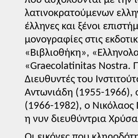
που ασχολούνται με την 
λατινοκρατούμενων ελλη
έλληνες και ξένοι επιστ
μονογραφίες στις εκδοτικ
«Βιβλιοθήκη», «Ελληνολα
«Graecolatinitas Nostra.
Διευθυντές του Ινστιτούτ
Αντωνιάδη (1955-1966)
(1966-1982), ο Νικόλαος
η νυν διευθύντρια Χρύσα
Οι εικόνες που κληροδότ