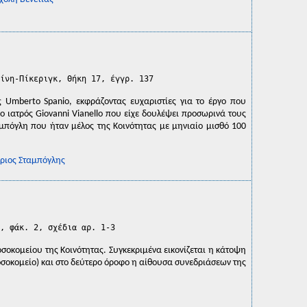
ίνη-Πίκεριγκ, Θήκη 17, έγγρ. 137
ς Umberto Spanio, εκφράζοντας ευχαριστίες για το έργο που
 ιατρός Giovanni Vianello που είχε δουλέψει προσωρινά τους
μπόγλη που ήταν μέλος της Kοινότητας με μηνιαίο μισθό 100
όριος Σταμπόγλης
, φάκ. 2, σχέδια αρ. 1-3
οσοκομείου της Κοινότητας. Συγκεκριμένα εικονίζεται η κάτοψη
νοσοκομείο) και στο δεύτερο όροφο η αίθουσα συνεδριάσεων της