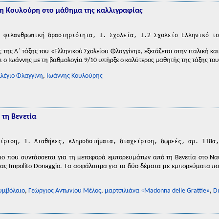
η Κουλούρη στο μάθημα της καλλιγραφίας
 φιλανθρωπική δραστηριότητα, 1. Σχολεία, 1.2 Σχολείο Ελληνικό το
της Δ΄ τάξης του «Ελληνικού Σχολείου Φλαγγίνη», εξετάζεται στην ιταλική κ
ι ο Ιωάννης με τη βαθμολογία 9/10 υπήρξε ο καλύτερος μαθητής της τάξης το
λέγιο Φλαγγίνη
,
Ιωάννης Κουλούρης
τη Βενετία
ίριση, 1. Διαθήκες, κληροδοτήματα, διαχείριση, δωρεές, αρ. 118α,
ο που συντάσσεται για τη μεταφορά εμπορευμάτων από τη Βενετία στο Ναύπ
σίας Impolito Donaggio. Τα ασφάλιστρα για τα δύο δέματα με εμπορεύματα π
.
υμβόλαιο
,
Γεώργιος Αντωνίου Μέλος
,
μαρτσιλιάνα «Madonna delle Grattie»
,
Du