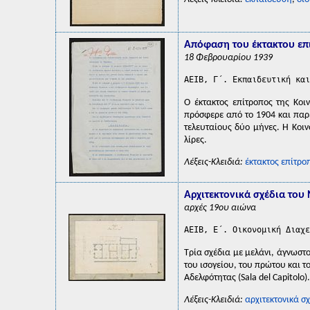
Απόφαση του έκτακτου επ
18 Φεβρουαρίου 1939
AEIB, Γ΄. Εκπαιδευτική και
O έκτακτος επίτροπος της Kοι
πρόσφερε από το 1904 και παρέ
τελευταίους δύο μήνες. Η Κοι
λίρες.
Λέξεις-Κλειδιά:
έκτακτος επίτρο
Αρχιτεκτονικά σχέδια του
αρχές 19ου αιώνα
AEIB, Ε΄. Οικονομική Διαχε
Τρία σχέδια με μελάνι, άγνωστ
του ισογείου, του πρώτου και τ
Αδελφότητας (Sala del Capitolo).
Λέξεις-Κλειδιά:
αρχιτεκτονικά σ