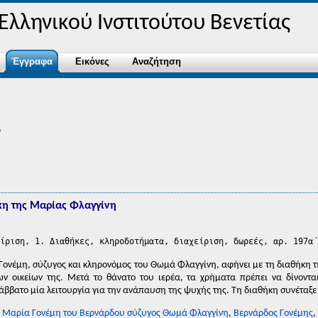
λληνικού Ινστιτούτου Βενετίας
Έγγραφα
Εικόνες
Αναζήτηση
α
η της Μαρίας Φλαγγίνη
ίριση, 1. Διαθήκες, κληροδοτήματα, διαχείριση, δωρεές, αρ. 197α΄
ονέμη, σύζυγος και κληρονόμος του Θωμά Φλαγγίνη, αφήνει με τη διαθήκη τη
ν οικείων της. Μετά το θάνατο του ιερέα, τα χρήματα πρέπει να δίνονται
άββατο μία λειτουργία για την ανάπαυση της ψυχής της. Τη διαθήκη συνέταξε 
,
Μαρία Γονέμη του Βερνάρδου σύζυγος Θωμά Φλαγγίνη
,
Βερνάρδος Γονέμης
,