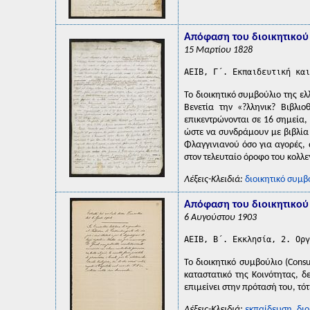
Απόφαση του διοικητικού 
15 Μαρτίου 1828
AEIB, Γ΄. Εκπαιδευτική και
Το διοικητικό συμβούλιο της ε
Βενετία την «?λληνικ? Βιβλι
επικεντρώνονται σε 16 σημεία,
ώστε να συνδράμουν με βιβλία
Φλαγγινιανού όσο για αγορές,
στον τελευταίο όροφο του κολλε
Λέξεις-Κλειδιά:
διοικητικό συμβ
Απόφαση του διοικητικού 
6 Αυγούστου 1903
AEIB, Β΄. Εκκλησία, 2. Οργ
Το διοικητικό συμβούλιο (Cons
καταστατικό της Κοινότητας, 
επιμείνει στην πρότασή του, τό
Λέξεις-Κλειδιά:
εκπαίδευση
,
διο