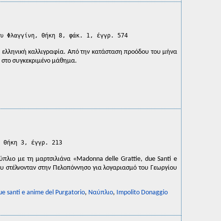
υ Φλαγγίνη, Θήκη 8, φάκ. 1, έγγρ. 574
αι ελληνική καλλιγραφία. Από την κατάσταση προόδου του μήνα
υ στο συγκεκριμένο μάθημα.
 Θήκη 3, έγγρ. 213
λιο με τη μαρτσιλιάνα «Madonna delle Grattie, due Santi e
ου στέλνονταν στην Πελοπόννησο για λογαριασμό του Γεωργίου
e santi e anime del Purgatorio
,
Ναύπλιο
,
Impolito Donaggio