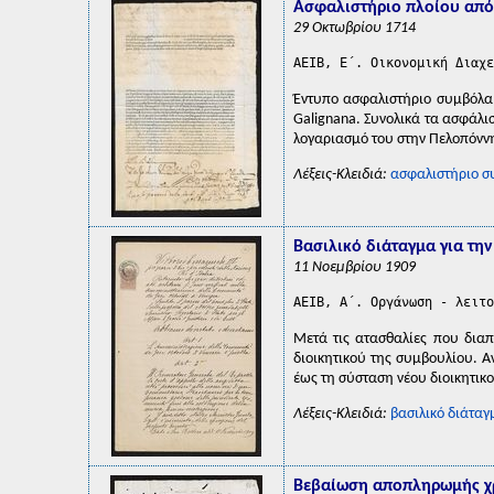
Ασφαλιστήριο πλοίου από 
29 Οκτωβρίου 1714
AEIB, Ε΄. Οικονομική Διαχε
Έντυπο ασφαλιστήριο συμβόλαι
Galignana. Συνολικά τα ασφάλι
λογαριασμό του στην Πελοπόνν
Λέξεις-Κλειδιά:
ασφαλιστήριο σ
Βασιλικό διάταγμα για τη
11 Νοεμβρίου 1909
AEIB, Α΄. Οργάνωση - λειτο
Μετά τις ατασθαλίες που διαπι
διοικητικού της συμβουλίου. Α
έως τη σύσταση νέου διοικητικ
Λέξεις-Κλειδιά:
βασιλικό διάταγ
Βεβαίωση αποπληρωμής χ