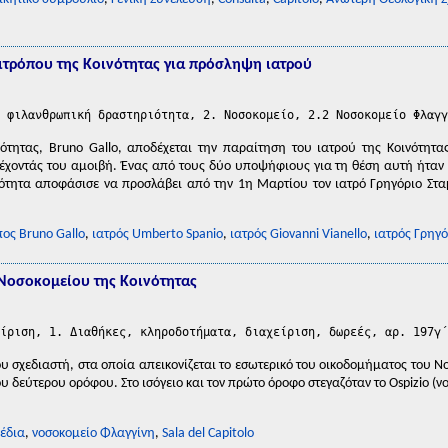
ιτρόπου της Kοινότητας για πρόσληψη ιατρού
 φιλανθρωπική δραστηριότητα, 2. Νοσοκομείο, 2.2 Νοσοκομείο Φλαγγ
νότητας, Bruno Gallo, αποδέχεται την παραίτηση του ιατρού της Kοινότητα
χοντάς του αμοιβή. Ένας από τους δύο υποψήφιους για τη θέση αυτή ήταν ο
νότητα αποφάσισε να προσλάβει από την 1η Mαρτίου τον ιατρό Γρηγόριο Στα
πος Bruno Gallo
,
ιατρός Umberto Spanio
,
ιατρός Giovanni Vianello
,
ιατρός Γρηγ
 Νοσοκομείου της Κοινότητας
ίριση, 1. Διαθήκες, κληροδοτήματα, διαχείριση, δωρεές, αρ. 197γ΄
ου σχεδιαστή, στα οποία απεικονίζεται το εσωτερικό του οικοδομήματος του Ν
ου δεύτερου ορόφου. Στο ισόγειο και τον πρώτο όροφο στεγαζόταν το Ospizio (
χέδια
,
νοσοκομείο Φλαγγίνη
,
Sala del Capitolo