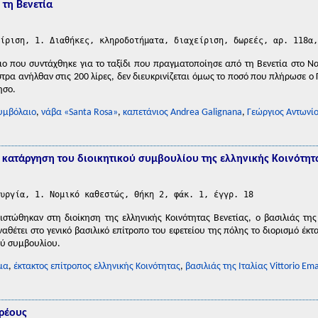
τη Βενετία
ίριση, 1. Διαθήκες, κληροδοτήματα, διαχείριση, δωρεές, αρ. 118α,
ο που συντάχθηκε για το ταξίδι που πραγματοποίησε από τη Βενετία στο Ναύ
στρα ανήλθαν στις 200 λίρες, δεν διευκρινίζεται όμως το ποσό που πλήρωσε ο
ησο.
υμβόλαιο
,
νάβα «Santa Rosa»
,
καπετάνιος Andrea Galignana
,
Γεώργιος Αντωνί
ν κατάργηση του διοικητικού συμβουλίου της ελληνικής Κοινότητα
υργία, 1. Νομικό καθεστώς, Θήκη 2, φάκ. 1, έγγρ. 18
στώθηκαν στη διοίκηση της ελληνικής Κοινότητας Βενετίας, ο βασιλιάς της 
ναθέτει στο γενικό βασιλικό επίτροπο του εφετείου της πόλης το διορισμό έκ
ού συμβουλίου.
μα
,
έκτακτος επίτροπος ελληνικής Κοινότητας
,
βασιλιάς της Ιταλίας Vittorio Ema
ρέους