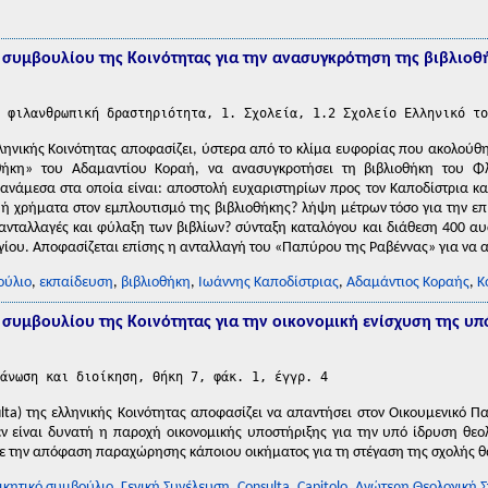
συμβουλίου της Κοινότητας για την ανασυγκρότηση της βιβλιοθ
 φιλανθρωπική δραστηριότητα, 1. Σχολεία, 1.2 Σχολείο Ελληνικό το
λληνικής Κοινότητας αποφασίζει, ύστερα από το κλίμα ευφορίας που ακολούθ
οθήκη» του Αδαμαντίου Κοραή, να ανασυγκροτήσει τη βιβλιοθήκη του Φ
 ανάμεσα στα οποία είναι: αποστολή ευχαριστηρίων προς τον Καποδίστρια κα
 ή χρήματα στον εμπλουτισμό της βιβλιοθήκης? λήψη μέτρων τόσο για την επ
 ανταλλαγές και φύλαξη των βιβλίων? σύνταξη καταλόγου και διάθεση 400 α
γίου. Αποφασίζεται επίσης η ανταλλαγή του «Παπύρου της Ραβέννας» για να α
ούλιο
,
εκπαίδευση
,
βιβλιοθήκη
,
Ιωάννης Καποδίστριας
,
Αδαμάντιος Κοραής
,
Κ
συμβουλίου της Κοινότητας για την οικονομική ενίσχυση της υπ
άνωση και διοίκηση, Θήκη 7, φάκ. 1, έγγρ. 4
ulta) της ελληνικής Κοινότητας αποφασίζει να απαντήσει στον Οικουμενικό Πα
δεν είναι δυνατή η παροχή οικονομικής υποστήριξης για την υπό ίδρυση θεο
τε την απόφαση παραχώρησης κάποιου οικήματος για τη στέγαση της σχολής θα 
ικητικό συμβούλιο
,
Γενική Συνέλευση
,
Consulta
,
Capitolo
,
Ανώτερη Θεολογική Σ