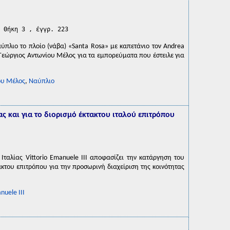
 Θήκη 3 , έγγρ. 223
πλιο το πλοίο (νάβα) «Santa Rosa» με καπετάνιο τον Andrea
 Γεώργιος Αντωνίου Μέλος για τα εμπορεύματα που έστειλε για
ου Μέλος
,
Ναύπλιο
ς και για το διορισμό έκτακτου ιταλού επιτρόπου
Ιταλίας Vittorio Emanuele III αποφασίζει την κατάργηση του
τακτου επιτρόπου για την προσωρινή διαχείριση της κοινότητας
nuele III