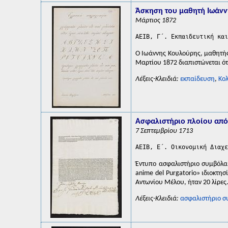
Άσκηση του μαθητή Ιωάνν
Μάρτιος 1872
AEIB, Γ΄. Εκπαιδευτική και
Ο Ιωάννης Κουλούρης, μαθητής 
Μαρτίου 1872 διαπιστώνεται ότ
Λέξεις-Κλειδιά:
εκπαίδευση
,
Κολ
Ασφαλιστήριο πλοίου από 
7 Σεπτεμβρίου 1713
AEIB, Ε΄. Οικονομική Διαχε
Έντυπο ασφαλιστήριο συμβόλαι
anime del Purgatorio» ιδιοκτη
Αντωνίου Μέλου, ήταν 20 λίρες
Λέξεις-Κλειδιά:
ασφαλιστήριο σ