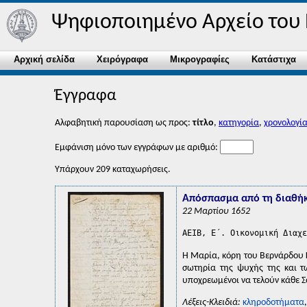
Ψηφιοποιημένο Αρχείο του Ε
Αρχική σελίδα
Χειρόγραφα
Μικρογραφίες
Κατάστιχα
Έγγραφα
Αλφαβητική παρουσίαση ως προς:
τίτλο
,
κατηγορία
,
χρονολογί
Εμφάνιση μόνο των εγγράφων με αριθμό:
Υπάρχουν 209 καταχωρήσεις.
Απόσπασμα από τη διαθήκ
22 Μαρτίου 1652
AEIB, Ε΄. Οικονομική Διαχε
Η Μαρία, κόρη του Βερνάρδου Γ
σωτηρία της ψυχής της και τω
υποχρεωμένοι να τελούν κάθε Σ
Λέξεις-Κλειδιά:
κληροδοτήματα