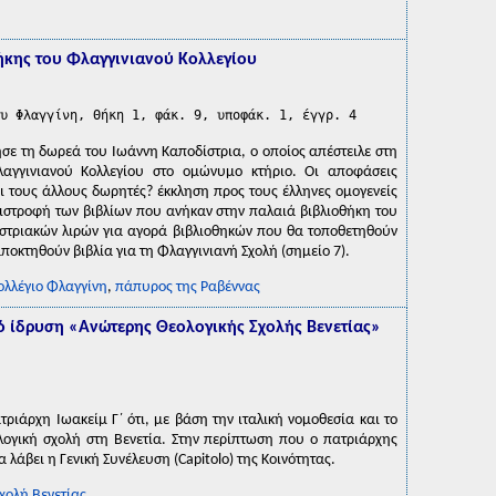
ήκης του Φλαγγινιανού Κολλεγίου
υ Φλαγγίνη, Θήκη 1, φάκ. 9, υποφάκ. 1, έγγρ. 4
ησε τη δωρεά του Ιωάννη Καποδίστρια, ο οποίος απέστειλε στη
λαγγινιανού Κολλεγίου στο ομώνυμο κτήριο. Οι αποφάσεις
ι τους άλλους δωρητές? έκκληση προς τους έλληνες ομογενείς
ιστροφή των βιβλίων που ανήκαν στην παλαιά βιβλιοθήκη του
υστριακών λιρών για αγορά βιβλιοθηκών που θα τοποθετηθούν
ποκτηθούν βιβλία για τη Φλαγγινιανή Σχολή (σημείο 7).
ολλέγιο Φλαγγίνη
,
πάπυρος της Ραβέννας
ό ίδρυση «Ανώτερης Θεολογικής Σχολής Βενετίας»
τριάρχη Ιωακείμ Γ΄ ότι, με βάση την ιταλική νομοθεσία και το
λογική σχολή στη Βενετία. Στην περίπτωση που ο πατριάρχης
λάβει η Γενική Συνέλευση (Capitolo) της Κοινότητας.
χολή Βενετίας